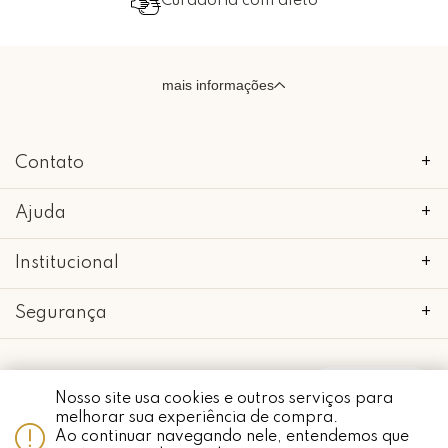
Embalado com carinho
mais informações
Contato
+
Ajuda
+
Institucional
+
Segurança
+
Whatsapp
Nosso site usa cookies e outros serviços para
melhorar sua experiência de compra.
copyright 2018 - 2022 • mimo galeria • 52.898.662/0001-24 • todos os
direitos reservados.
Ao continuar navegando nele, entendemos que