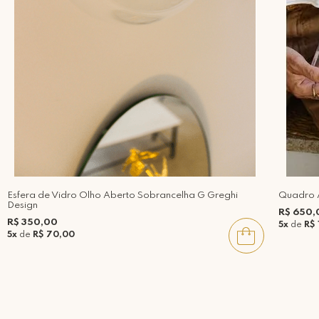
Esfera de Vidro Olho Aberto Sobrancelha G Greghi
Quadro A
Design
R$ 650,
R$ 350,00
5x
de
R$ 
5x
de
R$ 70,00