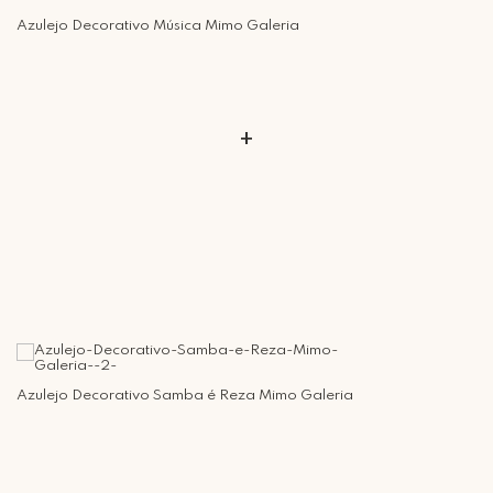
Retire Grátis
Que tal agendar um horário?
Azulejo Decorativo Música Mimo Galeria
Rua Regente Feijó, 1048 - Piracicaba Atendimento: Segunda a Sexta-
feira das 9h30 às 18h
+
Azulejo Decorativo Samba é Reza Mimo Galeria