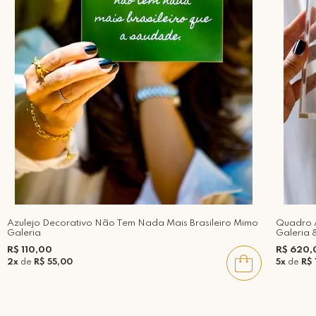
Azulejo Decorativo Não Tem Nada Mais Brasileiro Mimo
Quadro A
Galeria
Galeria 
R$ 110,00
R$ 620,
2x
de
R$ 55,00
5x
de
R$