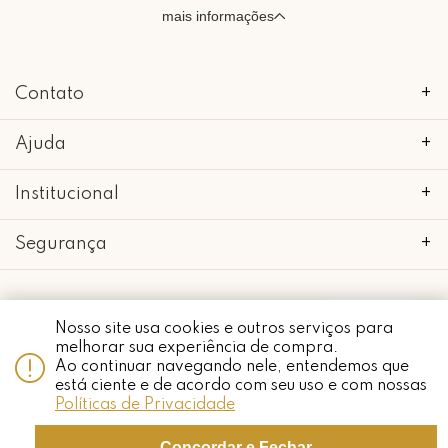
mais informações
Contato
+
Ajuda
+
Institucional
+
Segurança
+
Whatsapp
Nosso site usa cookies e outros serviços para
melhorar sua experiência de compra.
copyright 2018 - 2022 • mimo galeria • 52.898.662/0001-24 • todos os
direitos reservados.
Ao continuar navegando nele, entendemos que
está ciente e de acordo com seu uso e com nossas
Políticas de Privacidade
Concordar e Fechar