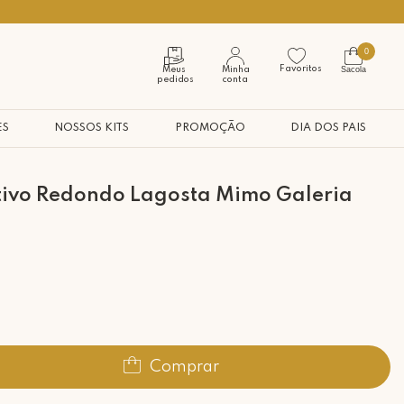
Seja bem vindo à nossa casa
0
Favoritos
Sacola
Meus
Minha
pedidos
conta
ES
NOSSOS KITS
PROMOÇÃO
DIA DOS PAIS
tivo Redondo Lagosta Mimo Galeria
Comprar