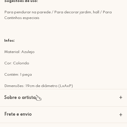
Sugestões de uso:
Para pendurar na parede / Para decorar jardim, hall / Para
Cantinhos especiais
Infos:
Material: Azulejo
Cor: Colorido
Contém: 1 peça
Dimensões: 19cm de diâmetro (LxAxP)
+
Sobre o artista
A Mimo Galeria nasceu para transformar paredes em expressões de
Frete e envio
+
beleza e significado. Nossas peças decorativas são criadas com um
olhar artesanal e sofisticado, trazendo personalidade e emoção para