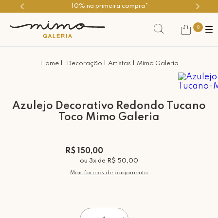
mpra*
Use o cupom PRIMEIROMIM
0
Decoração
Artistas
Mimo Galeria
Azulejo Decorativo Redondo Tucano
Toco Mimo Galeria
R$ 150,00
ou
3
x
de
R$ 50,00
Mais formas de pagamento