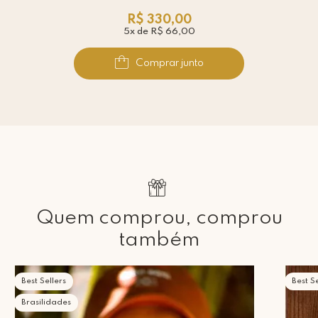
R$ 330,00
5x de R$ 66,00
Comprar junto
Quem comprou, comprou
também
Best Sellers
Best Se
Brasilidades