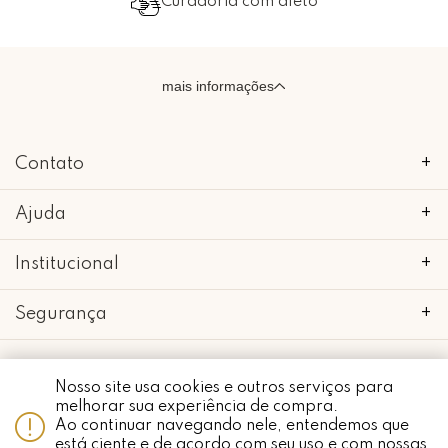
Curadoria com afeto
mais informações
Contato
+
Ajuda
+
Institucional
+
Segurança
+
Nosso site usa cookies e outros serviços para
Whatsapp
melhorar sua experiência de compra.
copyright 2018 - 2022 • mimo galeria • 52.898.662/0001-24 • todos os
Ao continuar navegando nele, entendemos que
direitos reservados.
está ciente e de acordo com seu uso e com nossas