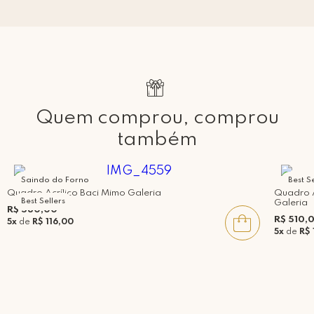
Quem comprou, comprou
também
Saindo do Forno
Best Se
Quadro Acrílico Baci Mimo Galeria
Quadro A
Best Sellers
Galeria
R$ 580,00
R$ 510,
5x
de
R$ 116,00
5x
de
R$