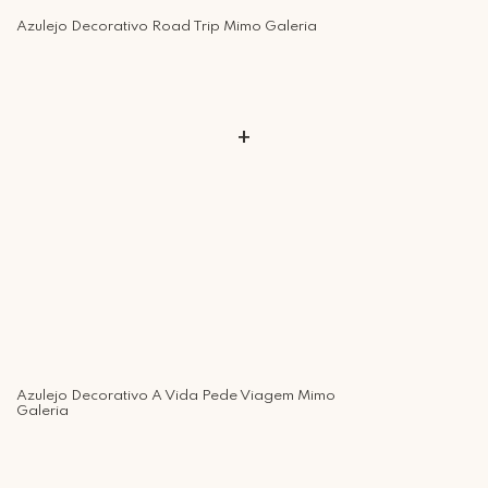
Retire Grátis
Que tal agendar um horário?
Azulejo Decorativo Road Trip Mimo Galeria
Rua Regente Feijó, 1048 - Piracicaba Atendimento: Segunda a Sexta-
feira das 9h30 às 18h
+
Azulejo Decorativo A Vida Pede Viagem Mimo
Galeria