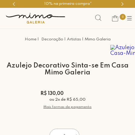
10% na primeira compra*
Use o cu
0
Decoração
Artistas
Mimo Galeria
Azulejo Decorativo Sinta-se Em Casa
Mimo Galeria
R$ 130,00
ou
2
x
de
R$ 65,00
Mais formas de pagamento