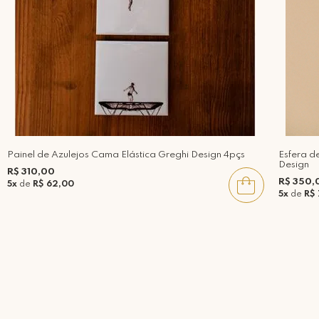
Painel de Azulejos Cama Elástica Greghi Design 4pçs
Esfera d
Design
R$ 310,00
R$ 350,
5x
de
R$ 62,00
5x
de
R$