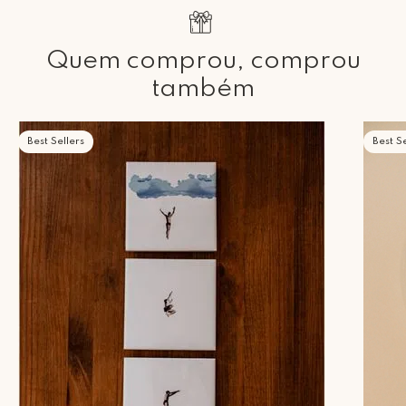
Quem comprou, comprou
também
Best Sellers
Best Se