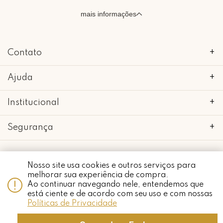
mais informações
Contato
+
Ajuda
+
Institucional
+
Segurança
+
Nosso site usa cookies e outros serviços para
Whatsapp
melhorar sua experiência de compra.
copyright 2018 - 2022 • mimo galeria • 52.898.662/0001-24 • todos os
Ao continuar navegando nele, entendemos que
direitos reservados.
está ciente e de acordo com seu uso e com nossas
Políticas de Privacidade