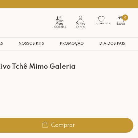
Seja bem vindo à nossa casa
0
Favoritos
Sacola
Meus
Minha
pedidos
conta
ES
NOSSOS KITS
PROMOÇÃO
DIA DOS PAIS
tivo Tchê Mimo Galeria
Comprar