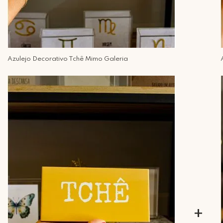
Azulejo Decorativo Tchê Mimo Galeria
+