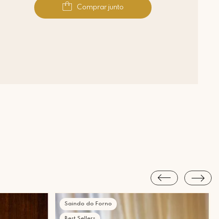
Comprar junto
Saindo do Forno
Best Sellers