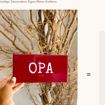
Azulejo Decorativo Égua Mimo Galeria
=