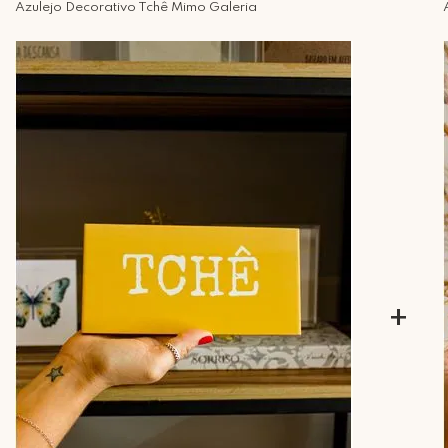
Azulejo Decorativo Tchê Mimo Galeria
+