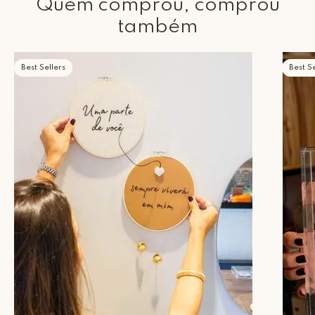
Quem comprou, comprou
também
Best Sellers
Best Se