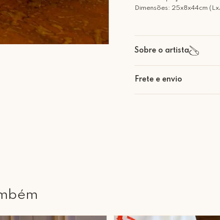
Dimensões: 25x8x44cm (Lx
Sobre o artista
Frete e envio
Retire Grátis
Que tal agendar um horário
Rua Regente Feijó, 1048 - 
ambém