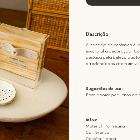
Descrição
A bandeja de cerâmica é um
escultural à decoração. Co
destaca pela beleza das f
arredondados criam um visu
Sugestões de uso:
Para apoiar pequenos obje
Infos:
Material: Polirresina
Cor: Branco
Contém: 1 peça