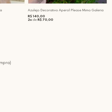
ia
Azulejo Decorativo Aperol Please Mimo Galeria
B
M
R$ 140,00
2x
de
R$ 70,00
R
5
ompra)