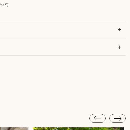
AxP)
+
+
?
Piracicaba Atendimento: Segunda a Sexta-feira das 9h30 às 18h