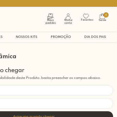
Seja bem vindo à nossa casa
0
Favoritos
Sacola
Meus
Minha
pedidos
conta
ES
NOSSOS KITS
PROMOÇÃO
DIA DOS PAIS
râmica
ibilidade deste Produto, basta preencher os campos abaixo.