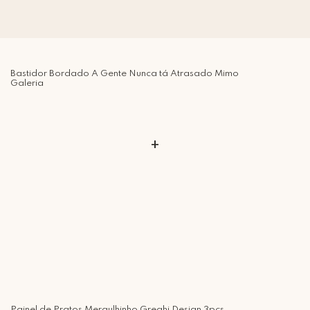
Bastidor Bordado A Gente Nunca tá Atrasado Mimo
Galeria
+
Painel de Pratos Mergulhinho Greghi Design 3pçs