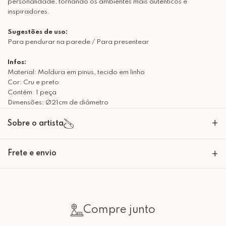
personalidade, tornando os ambientes mais autênticos e
inspiradores.
Sugestões de uso:
Para pendurar na parede / Para presentear
Infos:
Material: Moldura em pinus, tecido em linho
Cor: Cru e preto
Contém: 1 peça
Dimensões: Ø21cm de diâmetro
+
Sobre o artista
A Mimo Galeria nasceu para transformar paredes em expressões de
Frete e envio
+
beleza e significado. Nossas peças decorativas são criadas com um
olhar artesanal e sofisticado, trazendo personalidade e emoção para
cada ambiente. Mais do que decoração, desenvolvemos em histórias
Calcular o Frete
que se materializam em arte. Seja bem-vindo à Mimo Galeria, onde
cada peça carrega um toque de conforto e afeto!
Compre junto