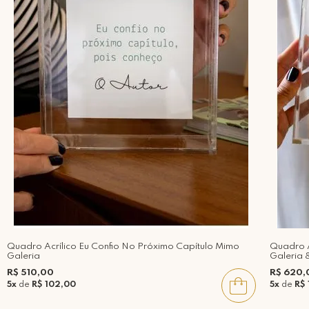
Quadro Acrílico Eu Confio No Próximo Capítulo Mimo
Quadro A
Galeria
Galeria 
R$ 510,00
R$ 620,
5x
de
R$ 102,00
5x
de
R$