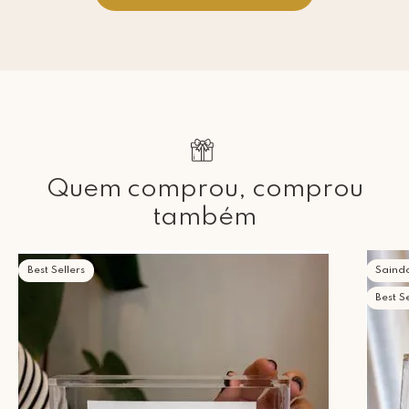
Quem comprou, comprou
também
Best Sellers
Saind
Best Se