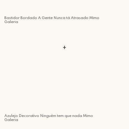
Retire Grátis
Que tal agendar um horário?
Bastidor Bordado A Gente Nunca tá Atrasado Mimo
Rua Regente Feijó, 1048 - Piracicaba Atendimento: Segunda a Sexta-
Galeria
feira das 9h30 às 18h
+
Azulejo Decorativo Ninguém tem que nada Mimo
Galeria