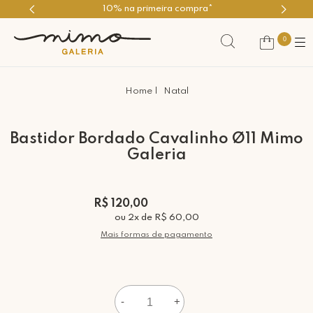
10% na primeira compra*
0
Natal
Bastidor Bordado Cavalinho Ø11 Mimo
Galeria
R$ 120,00
ou
2
x
de
R$ 60,00
Mais formas de pagamento
-
+