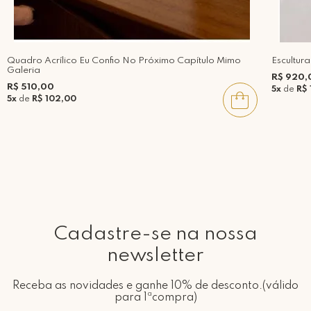
Quadro Acrílico Eu Confio No Próximo Capítulo Mimo
Escultur
Galeria
R$ 920,
R$ 510,00
5x
de
R$ 
5x
de
R$ 102,00
Cadastre-se na nossa
newsletter
Receba as novidades e ganhe 10% de desconto.(válido
para 1ªcompra)