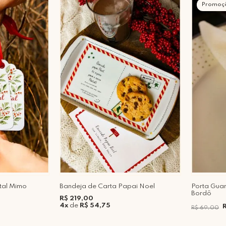
Promoç
atal Mimo
Bandeja de Carta Papai Noel
Porta Gua
Bordô
R$ 219,00
4x
de
R$ 54,75
R$ 69,00