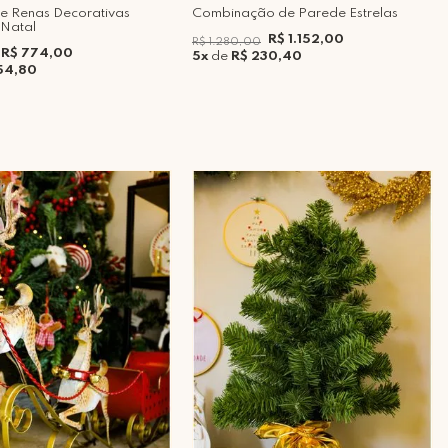
de Renas Decorativas
Combinação de Parede Estrelas
 Natal
R$ 1.152,00
R$ 1.280,00
R$ 774,00
5x
de
R$ 230,40
54,80