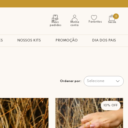
Seja bem vindo à nossa casa
0
Favoritos
Sacola
Meus
Minha
pedidos
conta
ES
NOSSOS KITS
PROMOÇÃO
DIA DOS PAIS
Selecione
Ordenar por:
10%