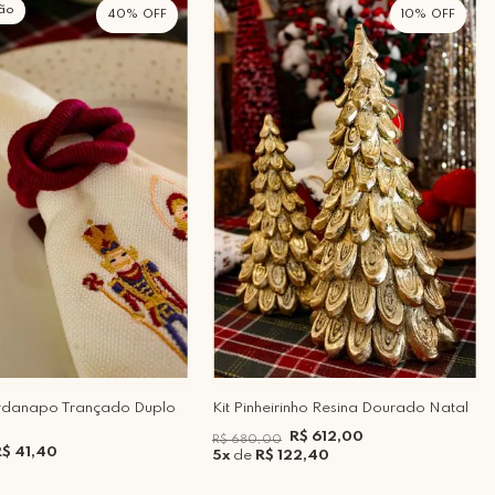
ão
40%
10%
rdanapo Trançado Duplo
Kit Pinheirinho Resina Dourado Natal
R$ 612,00
R$ 680,00
R$ 41,40
5x
de
R$ 122,40