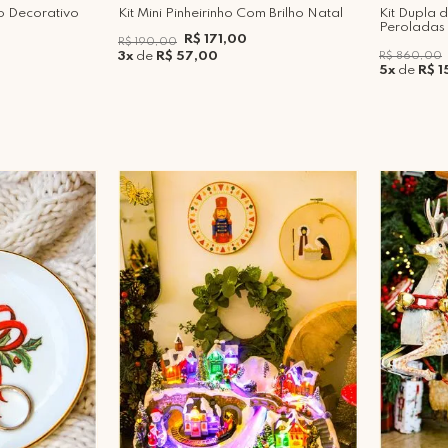
ho Decorativo
Kit Mini Pinheirinho Com Brilho Natal
Kit Dupla 
Peroladas
R$ 171,00
R$ 190,00
3x
de
R$ 57,00
R$ 860,00
5x
de
R$ 1