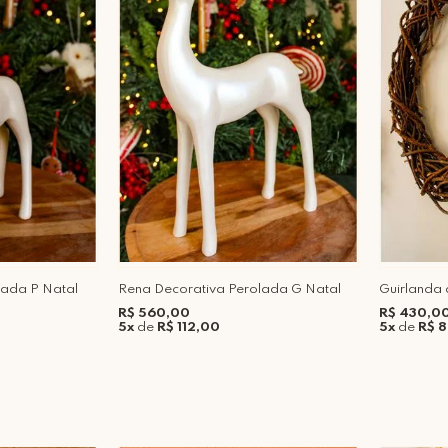
lada P Natal
Rena Decorativa Perolada G Natal
Guirlanda 
R$ 560,00
R$ 430,0
5x
de
R$ 112,00
5x
de
R$ 