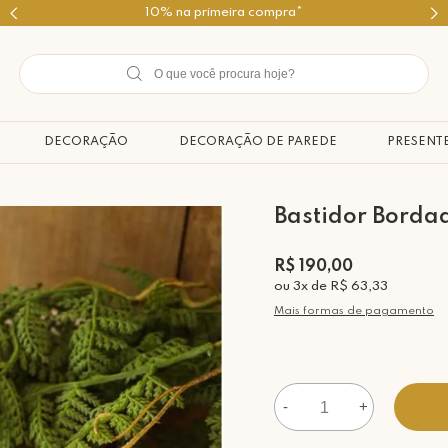
Use o cupom PRIMEIROMIMO
DECORAÇÃO
DECORAÇÃO DE PAREDE
PRESENT
Bastidor Borda
R$ 190,00
ou
3
x
de
R$ 63,33
Mais formas de pagamento
-
+