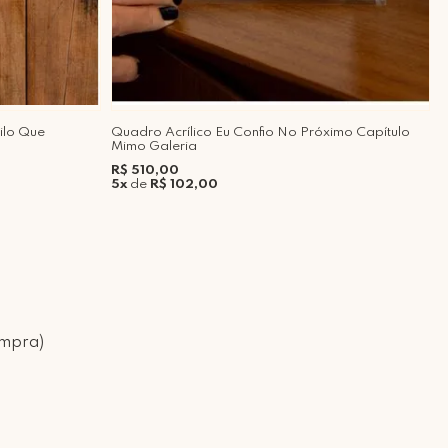
ilo Que
Quadro Acrílico Eu Confio No Próximo Capítulo
A
Mimo Galeria
G
R$ 510,00
R
5x
de
R$ 102,00
ompra)