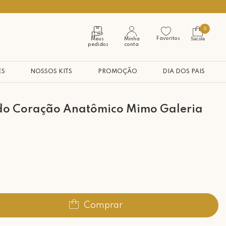
Seja bem vindo à nossa casa
0
Favoritos
Sacola
Meus
Minha
pedidos
conta
ES
NOSSOS KITS
PROMOÇÃO
DIA DOS PAIS
do Coração Anatômico Mimo Galeria
Comprar