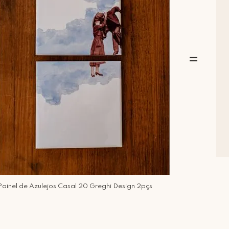
=
Painel de Azulejos Casal 20 Greghi Design 2pçs