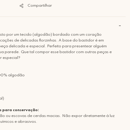
Compartilhar
osto por um tecido (algodão) bordado com um coração
cações de delicadas florzinhas. A base do bastidor é em
eça delicada e especial. Perfeito para presentear alguém
ua parede. Que tal compor esse bastidor com outras peças e
r especial?
 100% algodão
al)
cas para conservação:
ação ou escovas de cerdas macias. Não expor diretamente à luz
químicos e abrasivos.