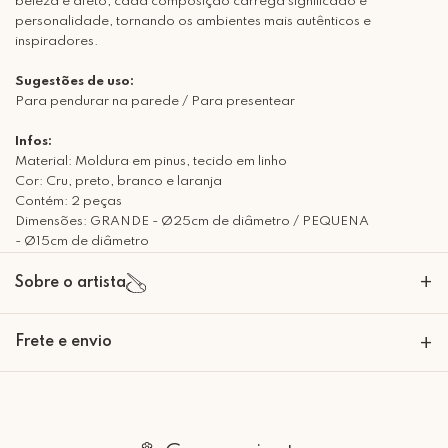
beleza e afeto, cada composição carrega significado e
personalidade, tornando os ambientes mais autênticos e
inspiradores.
Sugestões de uso:
Para pendurar na parede / Para presentear
Infos:
Material: Moldura em pinus, tecido em linho
Cor: Cru, preto, branco e laranja
Contém: 2 peças
Dimensões: GRANDE - Ø25cm de diâmetro / PEQUENA
- Ø15cm de diâmetro
+
Sobre o artista
A Mimo Galeria nasceu para transformar paredes em expressões de
Frete e envio
+
beleza e significado. Nossas peças decorativas são criadas com um
olhar artesanal e sofisticado, trazendo personalidade e emoção para
cada ambiente. Mais do que decoração, desenvolvemos em histórias
Calcular o Frete
que se materializam em arte. Seja bem-vindo à Mimo Galeria, onde
cada peça carrega um toque de conforto e afeto!