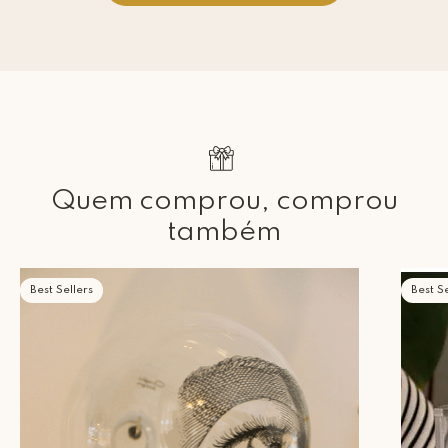
Quem comprou, comprou
também
Best Sellers
Best Se