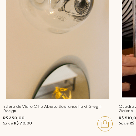
Esfera de Vidro Olho Aberto Sobrancelha G Greghi
Quadro A
Design
Galeria
R$ 350,00
R$ 510,
5x
de
R$ 70,00
5x
de
R$