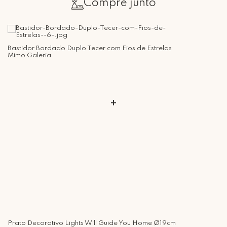
Compre junto
Retire Grátis
Bastidor Bordado Duplo Tecer com Fios de Estrelas
Que tal agendar um horário?
Mimo Galeria
Rua Regente Feijó, 1048 - Piracicaba Atendimento: Segunda a Sexta-
feira das 9h30 às 18h
+
Prato Decorativo Lights Will Guide You Home Ø19cm