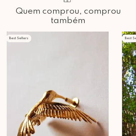
feira das 9h30 às 18h
Quem comprou, comprou
também
Best Sellers
Best Se