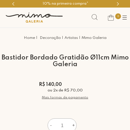
10% na primeira compra*
0
Decoração
Artistas
Mimo Galeria
Bastidor Bordado Gratidão Ø11cm Mimo
Galeria
R$ 140,00
ou
2
x
de
R$ 70,00
Mais formas de pagamento
-
+