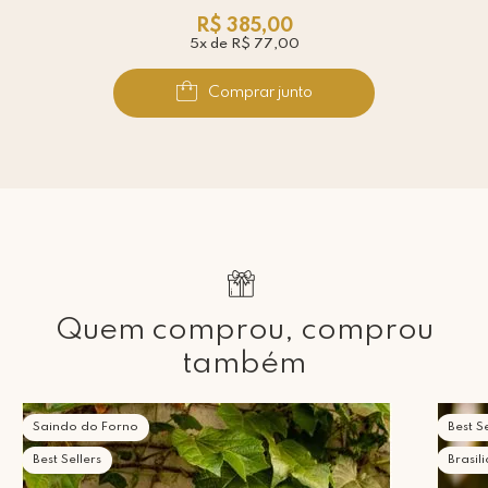
R$ 385,00
5x de R$ 77,00
Comprar junto
Quem comprou, comprou
também
Saindo do Forno
Best Se
Best Sellers
Brasil