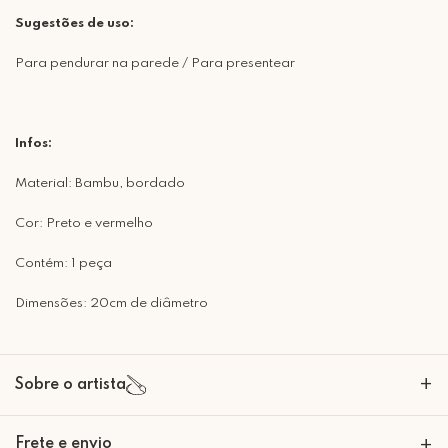
Sugestões de uso:
Para pendurar na parede / Para presentear
Infos:
Material: Bambu, bordado
Cor: Preto e vermelho
Contém: 1 peça
Dimensões: 20cm de diâmetro
+
Sobre o artista
A Mimo Galeria nasceu para transformar paredes em expressões de
Frete e envio
+