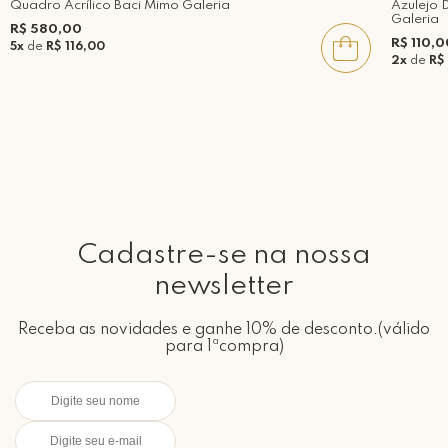
Quadro Acrílico Baci Mimo Galeria
Azulejo 
Galeria
R$ 580,00
R$ 110,0
5x
de
R$ 116,00
2x
de
R$
Cadastre-se na nossa
newsletter
Receba as novidades e ganhe 10% de desconto.(válido
para 1ªcompra)