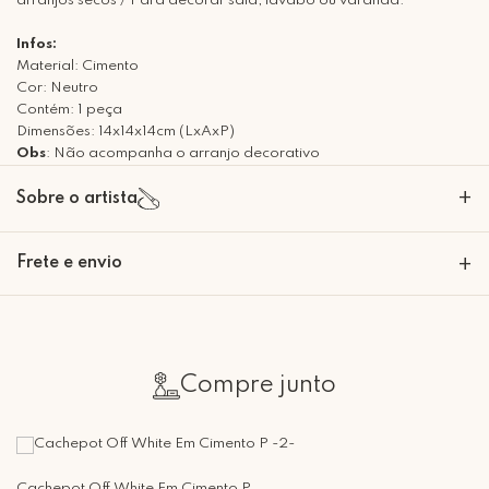
arranjos secos / Para decorar sala, lavabo ou varanda.
Infos:
Material: Cimento
Cor: Neutro
Contém: 1 peça
Dimensões: 14x14x14cm (LxAxP)
Obs
: Não acompanha o arranjo decorativo
+
Sobre o artista
Frete e envio
+
Calcular o Frete
Compre junto
Retire Grátis
Que tal agendar um horário?
Cachepot Off White Em Cimento P