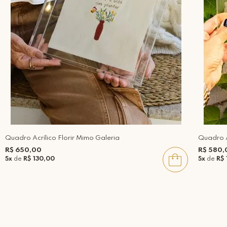
Quadro Acrílico Florir Mimo Galeria
Quadro A
R$ 650,00
R$ 580,
5x
de
R$ 130,00
5x
de
R$ 