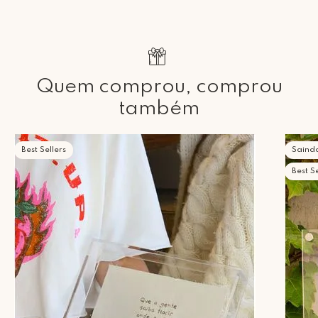
Quem comprou, comprou
também
Best Sellers
Saind
Best Se