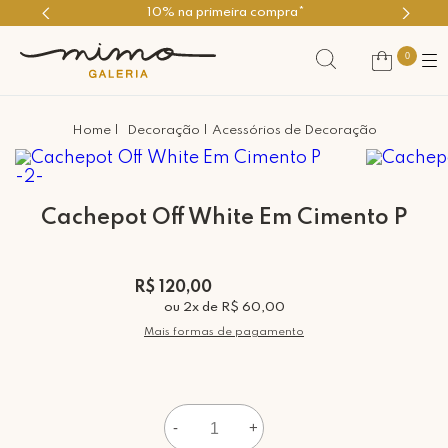
10% na primeira compra*
0
Decoração
Acessórios de Decoração
Cachepot Off White Em Cimento P
R$ 120,00
ou
2
x
de
R$ 60,00
Mais formas de pagamento
-
+