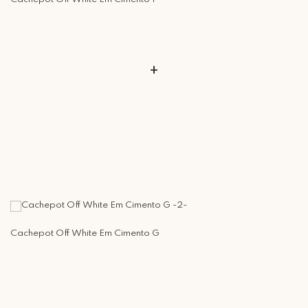
Rua Regente Feijó, 1048 - Piracicaba Atendimento: Segunda a Sexta-
feira das 9h30 às 18h
+
Cachepot Off White Em Cimento G