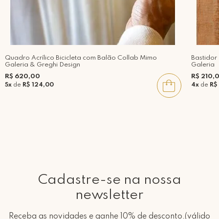
Quadro Acrílico Bicicleta com Balão Collab Mimo
Bastido
Galeria & Greghi Design
Galeria
R$ 620,00
R$ 210,
5x
de
R$ 124,00
4x
de
R$
Cadastre-se na nossa
newsletter
Receba as novidades e ganhe 10% de desconto.(válido