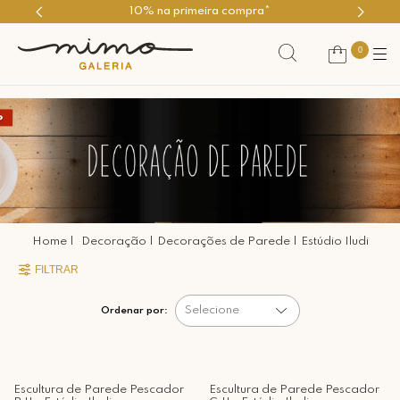
10% na primeira compra*
0
Decoração
Decorações de Parede
Estúdio Iludi
FILTRAR
Selecione
Ordenar por:
Escultura de Parede Pescador
Escultura de Parede Pescador