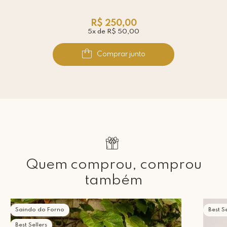
R$ 250,00
5x de R$ 50,00
Comprar junto
Quem comprou, comprou
também
Saindo do Forno
Best Se
Best Sellers