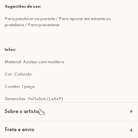
Sugestões de uso:
Para pendurar na parede / Para apoiar em estante ou
prateleira / Para presentear
Infos:
Material: Azulejo com moldura
Cor: Colorido
Contém: 1 peça
Dimensões: 11x11x3cm (LxAxP)
+
Sobre o artista
A Mimo Galeria nasceu para transformar paredes em expressões de
Frete e envio
+
beleza e significado. Nossas peças decorativas são criadas com um