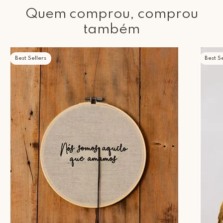
Quem comprou, comprou
também
Best Sellers
Best Se