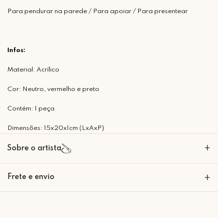
Para pendurar na parede / Para apoiar / Para presentear
Infos:
Material: Acrílico
Cor: Neutro, vermelho e preto
Contém: 1 peça
Dimensões: 15x20x1cm (LxAxP)
+
Sobre o artista
A Mimo Galeria nasceu para transformar paredes em expressões de
Frete e envio
+
beleza e significado. Nossas peças decorativas são criadas com um
olhar artesanal e sofisticado, trazendo personalidade e emoção para
cada ambiente. Mais do que decoração, desenvolvemos em histórias
Calcular o Frete
que se materializam em arte. Seja bem-vindo à Mimo Galeria, onde