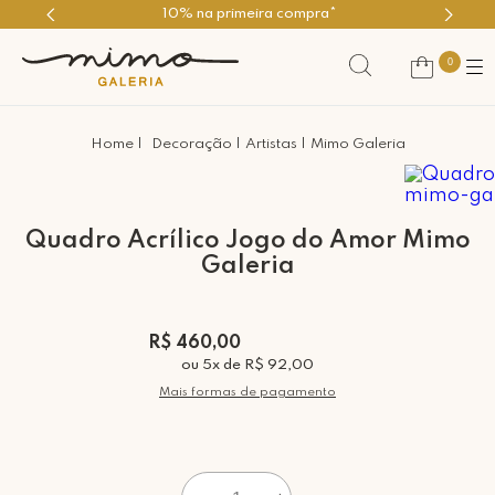
rimeira compra*
Use o cupom PRI
0
Decoração
Artistas
Mimo Galeria
Quadro Acrílico Jogo do Amor Mimo
Galeria
R$ 460,00
ou
5
x
de
R$ 92,00
Mais formas de pagamento