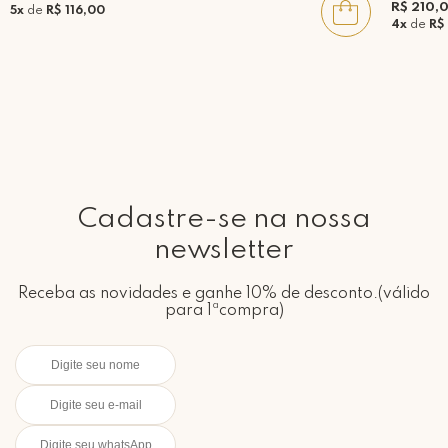
R$ 210,
5x
de
R$ 116,00
4x
de
R$
Cadastre-se na nossa
newsletter
Receba as novidades e ganhe 10% de desconto.(válido
para 1ªcompra)