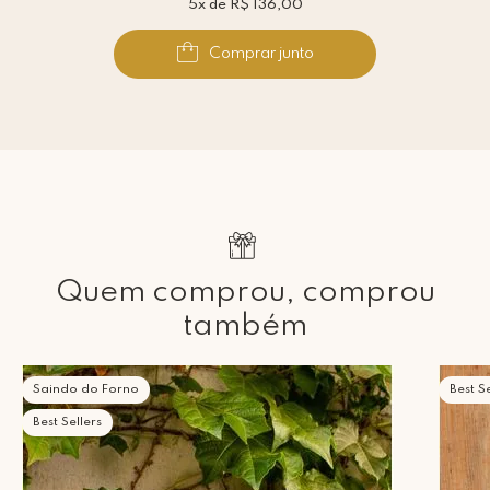
5x de R$ 136,00
Comprar junto
Quem comprou, comprou
também
Saindo do Forno
Best Se
Best Sellers