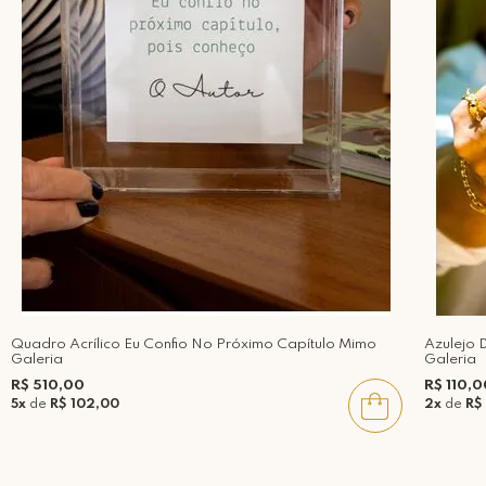
Quadro Acrílico Eu Confio No Próximo Capítulo Mimo
Azulejo 
Galeria
Galeria
R$ 510,00
R$ 110,0
5x
de
R$ 102,00
2x
de
R$