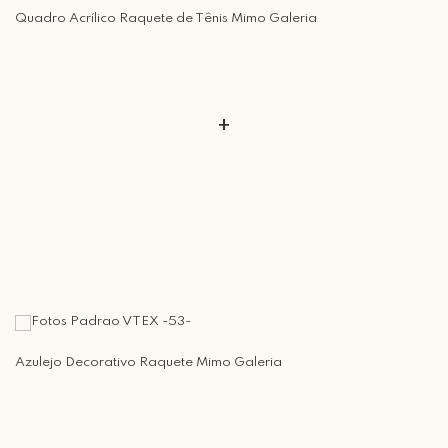
Retire Grátis
Quadro Acrílico Raquete de Tênis Mimo Galeria
Que tal agendar um horário?
Rua Regente Feijó, 1048 - Piracicaba Atendimento: Segunda a Sexta-
feira das 9h30 às 18h
+
Azulejo Decorativo Raquete Mimo Galeria