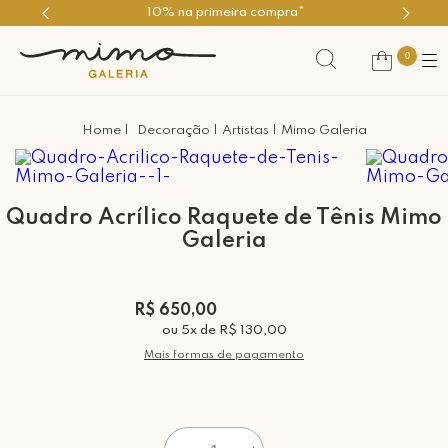
ra*
Use o cupom PRIMEIROMIMO
0
Decoração
Artistas
Mimo Galeria
Quadro Acrílico Raquete de Tênis Mimo
Galeria
R$ 650,00
ou
5
x
de
R$ 130,00
Mais formas de pagamento