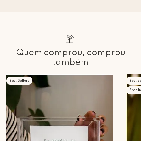
Quem comprou, comprou
também
Best Sellers
Best Se
Brasil