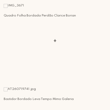
Retire Grátis
Que tal agendar um horário?
Quadro Folha Bordada Perdão Clarice Borian
Rua Regente Feijó, 1048 - Piracicaba Atendimento: Segunda a Sexta-
feira das 9h30 às 18h
+
Bastidor Bordado Leva Tempo Mimo Galeria