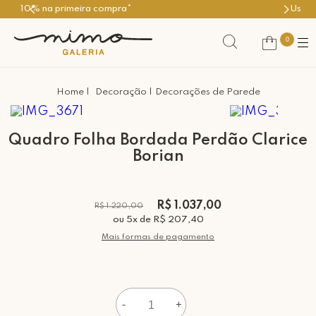
Use o cupom PRIMEIROMIMO
0
Decoração
Decorações de Parede
Quadro Folha Bordada Perdão Clarice
Borian
R$ 1.037,00
R$ 1.220,00
ou
5
x
de
R$ 207,40
Mais formas de pagamento
-
+