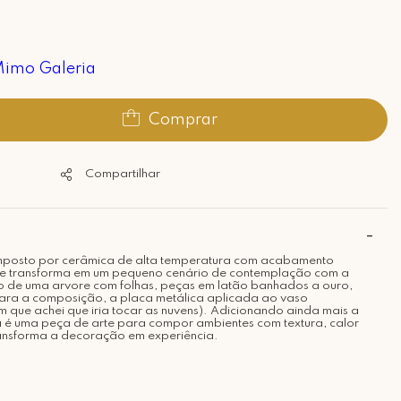
imo Galeria
Comprar
Compartilhar
mposto por cerâmica de alta temperatura com acabamento
 se transforma em um pequeno cenário de contemplação com a
o de uma arvore com folhas, peças em latão banhados a ouro,
para a composição, a placa metálica aplicada ao vaso
 em que achei que iria tocar as nuvens). Adicionando ainda mais a
a é uma peça de arte para compor ambientes com textura, calor
ransforma a decoração em experiência.