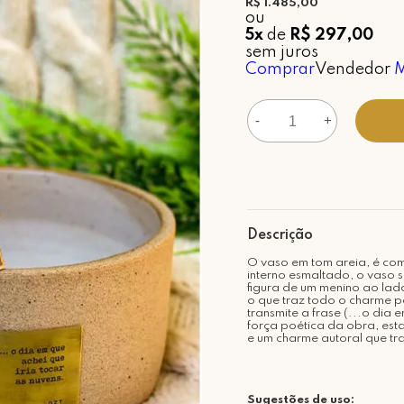
R$ 1.485,00
ou
5x
de
R$ 297,00
sem juros
Comprar
Vendedor
M
-
+
Descrição
O vaso em tom areia, é co
interno esmaltado, o vaso
figura de um menino ao lad
o que traz todo o charme 
transmite a frase (...o dia
força poética da obra, est
e um charme autoral que t
Sugestões de uso: