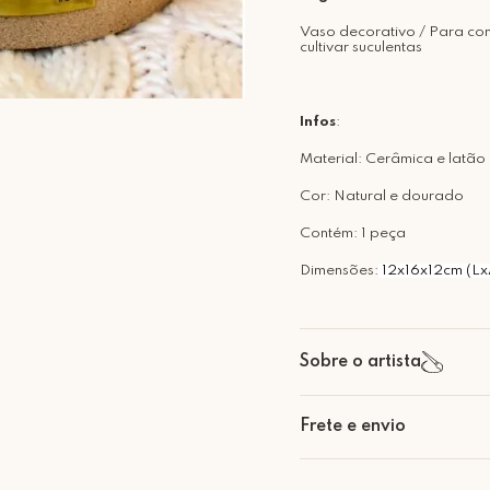
Vaso decorativo / Para co
cultivar suculentas
Infos
:
Material: Cerâmica e latã
Cor: Natural e dourado
Contém: 1 peça
Dimensões:
12x16x12cm (Lx
Sobre o artista
Gabriel Dalzotto Leite
Frete e envio
Trazer do abstrato ao físic
expressar artisticamente e
Calcular o Frete