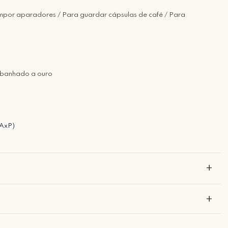
mpor aparadores / Para guardar cápsulas de café / Para
o banhado a ouro
AxP)
+
+
o, na forma de joias autorais, é a maneira que utilizo para me
 dar vida ao que antes estava apenas no meu imaginário.