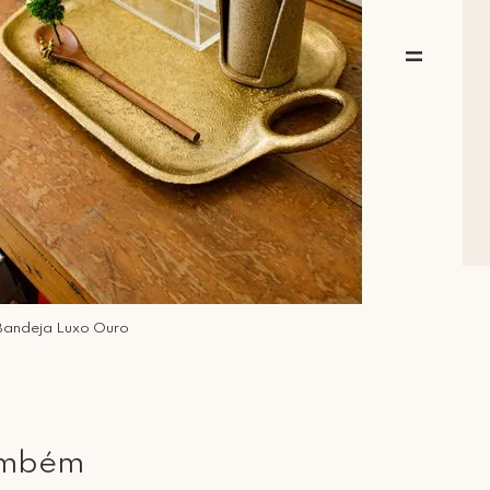
=
Bandeja Luxo Ouro
ambém