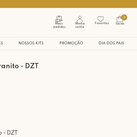
Seja bem vindo à nossa casa
0
Favoritos
Sacola
Meus
Minha
pedidos
conta
ES
NOSSOS KITS
PROMOÇÃO
DIA DOS PAIS
anito - DZT
o - DZT