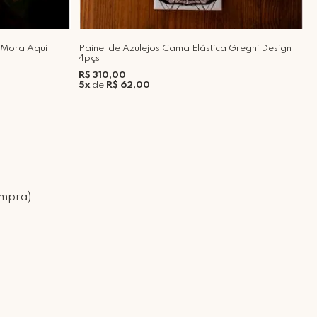
 Mora Aqui
Painel de Azulejos Cama Elástica Greghi Design
Q
4pçs
R
R$ 310,00
5
5x
de
R$ 62,00
ompra)