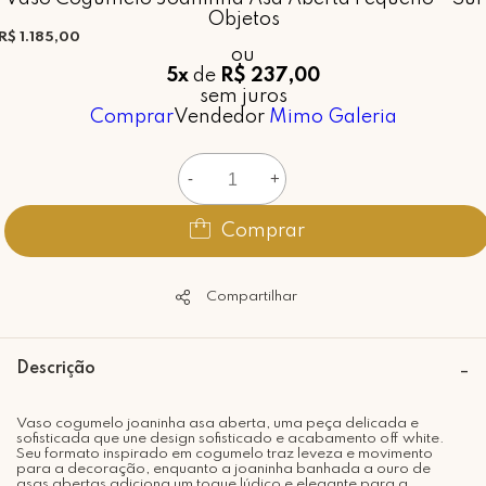
Objetos
R$ 1.185,00
ou
5x
de
R$ 237,00
sem juros
Comprar
Vendedor
Mimo Galeria
-
+
Comprar
Compartilhar
Descrição
Vaso cogumelo joaninha asa aberta, uma peça delicada e
sofisticada que une design sofisticado e acabamento off white.
Seu formato inspirado em cogumelo traz leveza e movimento
para a decoração, enquanto a joaninha banhada a ouro de
asas abertas adiciona um toque lúdico e elegante para a