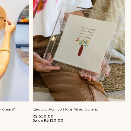
erá em Mim
Quadro Acrílico Florir Mimo Galeria
B
A
R$ 650,00
5x
de
R$ 130,00
R