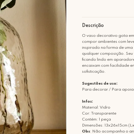
Descrição
O vaso decorativo gota em v
compor ambientes com levez
inspirado na forma de uma g
qualquer composição. Seu 
ficando lindo em aparadore
encaixam com facilidade em 
sofisticação.
Sugestões de uso:
Para decorar / Para apoiar
Infos:
Material: Vidro
Cor: Transparente
Contém: 1 peça
Dimensões: 13x26x15cm (L
Obs
: Não acompanha o arr