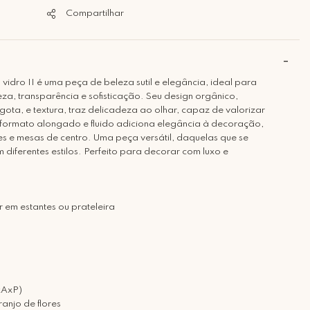
Compartilhar
idro II é uma peça de beleza sutil e elegância, ideal para
a, transparência e sofisticação. Seu design orgânico,
ota, e textura, traz delicadeza ao olhar, capaz de valorizar
formato alongado e fluido adiciona elegância à decoração,
s e mesas de centro. Uma peça versátil, daquelas que se
diferentes estilos. Perfeito para decorar com luxo e
 em estantes ou prateleira
xAxP)
anjo de flores