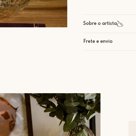
Sobre o artista
Frete e envio
Calcular o Frete
Retire Grátis
Que tal agendar um horário
Rua Regente Feijó, 1048 - 