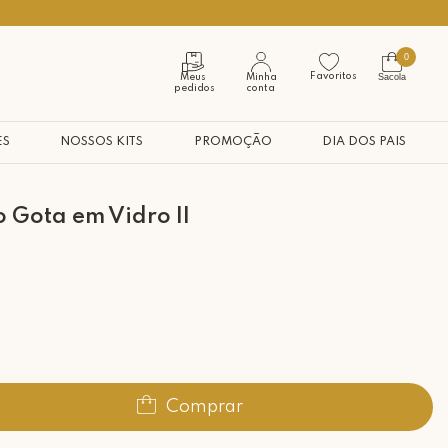
Seja bem vindo à nossa casa
0
Favoritos
Sacola
Meus
Minha
pedidos
conta
ES
NOSSOS KITS
PROMOÇÃO
DIA DOS PAIS
 Gota em Vidro II
Comprar