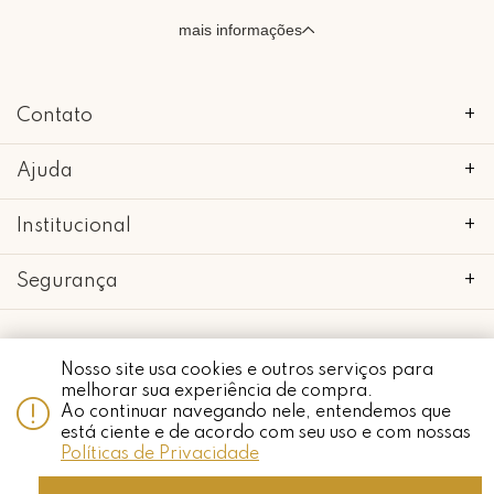
mais informações
Contato
+
Ajuda
+
Institucional
+
Segurança
+
Nosso site usa cookies e outros serviços para
Whatsapp
melhorar sua experiência de compra.
copyright 2018 - 2022 • mimo galeria • 52.898.662/0001-24 • todos os
Ao continuar navegando nele, entendemos que
direitos reservados.
está ciente e de acordo com seu uso e com nossas
Políticas de Privacidade