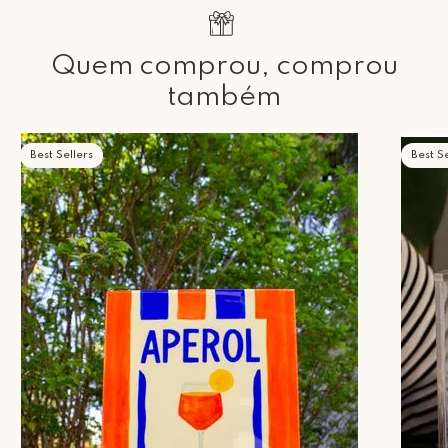
Quem comprou, comprou
também
Best Sellers
Best Se