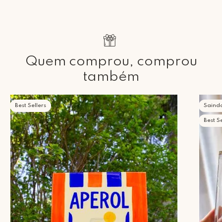
Quem comprou, comprou
também
Best Sellers
Saind
Best Se