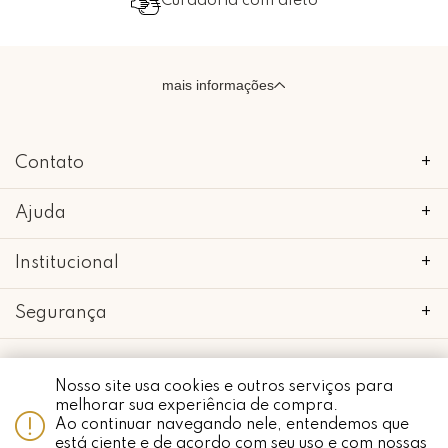
Curadoria com afeto
mais informações
Contato
+
Ajuda
+
Institucional
+
Segurança
+
Nosso site usa cookies e outros serviços para
Whatsapp
melhorar sua experiência de compra.
copyright 2018 - 2022 • mimo galeria • 52.898.662/0001-24 • todos os
Ao continuar navegando nele, entendemos que
direitos reservados.
está ciente e de acordo com seu uso e com nossas