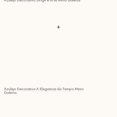
Azulejo Decorativo Dirigir é Arte Mimo Galeria
Rua Regente Feijó, 1048 - Piracicaba Atendimento: Segunda a Sexta-
feira das 9h30 às 18h
+
Azulejo Decorativo A Elegancia do Tempo Mimo
Galeria