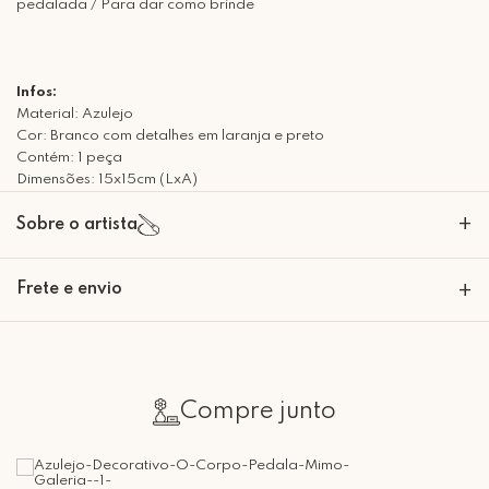
pedalada / Para dar como brinde
Infos:
Material: Azulejo
Cor: Branco com detalhes em laranja e preto
Contém: 1 peça
Dimensões: 15x15cm (LxA)
+
Sobre o artista
A Mimo Galeria nasceu para transformar paredes em expressões de
Frete e envio
+
beleza e significado. Nossas peças decorativas são criadas com um
olhar artesanal e sofisticado, trazendo personalidade e emoção para
cada ambiente. Mais do que decoração, desenvolvemos em histórias
Calcular o Frete
que se materializam em arte. Seja bem-vindo à Mimo Galeria, onde
cada peça carrega um toque de conforto e afeto!
Compre junto