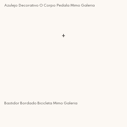
Retire Grátis
Azulejo Decorativo O Corpo Pedala Mimo Galeria
Que tal agendar um horário?
Rua Regente Feijó, 1048 - Piracicaba Atendimento: Segunda a Sexta-
feira das 9h30 às 18h
+
Bastidor Bordado Bicicleta Mimo Galeria