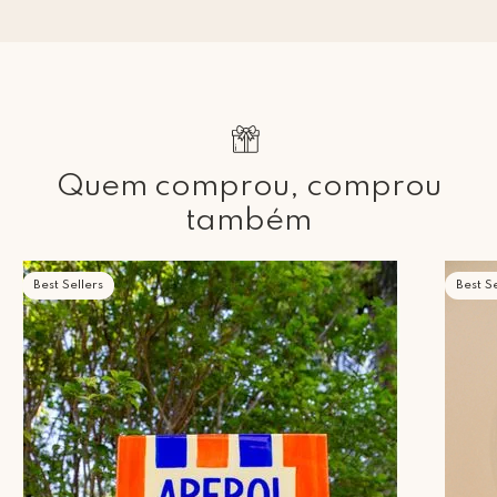
Quem comprou, comprou
também
Best Sellers
Best Se