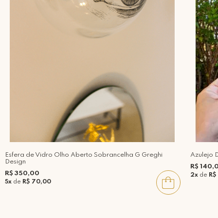
Esfera de Vidro Olho Aberto Sobrancelha G Greghi
Azulejo 
Design
R$ 140,
R$ 350,00
2x
de
R$
5x
de
R$ 70,00