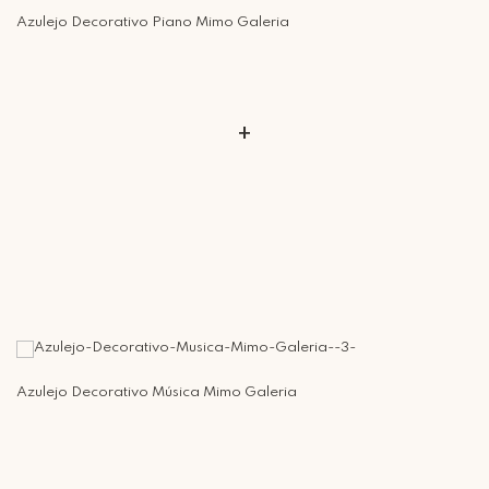
Retire Grátis
Que tal agendar um horário?
Azulejo Decorativo Piano Mimo Galeria
Rua Regente Feijó, 1048 - Piracicaba Atendimento: Segunda a Sexta-
feira das 9h30 às 18h
+
Azulejo Decorativo Música Mimo Galeria