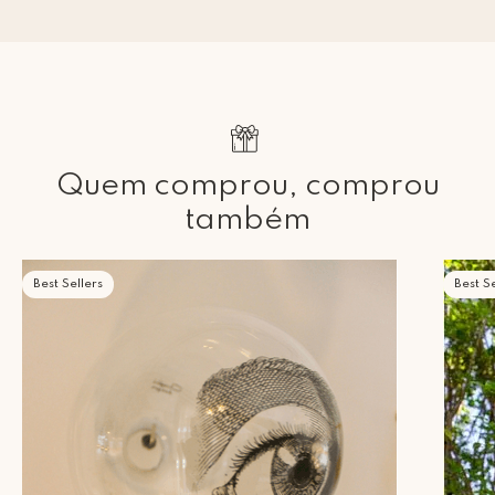
Quem comprou, comprou
também
Best Sellers
Best Se