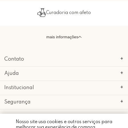
feto
Embalado com carin
mais informações
Contato
+
Ajuda
+
Institucional
+
Segurança
+
Nosso site usa cookies e outros serviços para
melhorar sua experiência de compra.