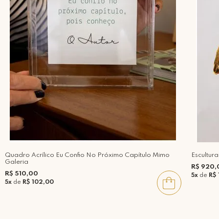
Quadro Acrílico Eu Confio No Próximo Capítulo Mimo
Escultur
Galeria
R$ 920,
R$ 510,00
5x
de
R$ 
5x
de
R$ 102,00