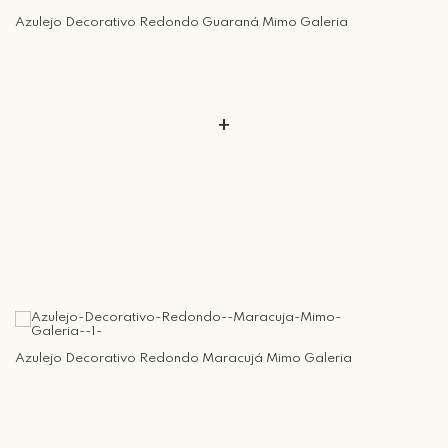
Retire Grátis
Que tal agendar um horário?
Azulejo Decorativo Redondo Guaraná Mimo Galeria
Rua Regente Feijó, 1048 - Piracicaba Atendimento: Segunda a Sexta-
feira das 9h30 às 18h
+
Azulejo Decorativo Redondo Maracujá Mimo Galeria