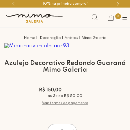
10% na primeira compra*
Use o cu
0
Decoração
Artistas
Mimo Galeria
Azulejo Decorativo Redondo Guaraná
Mimo Galeria
R$ 150,00
ou
3
x
de
R$ 50,00
Mais formas de pagamento