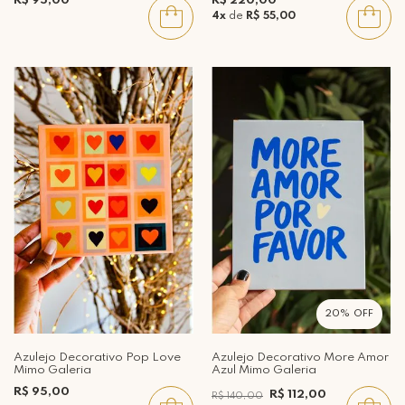
R$ 95,00
R$ 220,00
4x
de
R$ 55,00
20%
Azulejo Decorativo Pop Love
Azulejo Decorativo More Amor
Mimo Galeria
Azul Mimo Galeria
R$ 95,00
R$ 112,00
R$ 140,00