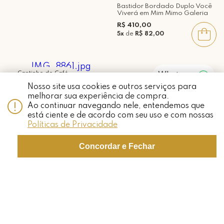
Bastidor Bordado Duplo Você
Viverá em Mim Mimo Galeria
R$ 410,00
5x
de
R$ 82,00
Cantinho do Café
Whatsapp
Bastidor Bordado Cedim Mimo
Azulejo Decorativo Errar é
Nosso site usa cookies e outros serviços para
Best Sellers
Galeria
Humano Perdoar é Canino
melhorar sua experiência de compra.
Mimo Galeria
R$ 195,00
Ao continuar navegando nele, entendemos que
R$ 92,00
3x
de
R$ 65,00
está ciente e de acordo com seu uso e com nossas
Políticas de Privacidade
Concordar e Fechar
Best Sellers
Best Sellers
Azulejo Decorativo Cultive o
Bastidor Bordado É Junto dos
Agora Mimo Galeria
Bão Mimo Galeria
R$ 130,00
R$ 180,00
2x
de
R$ 65,00
3x
de
R$ 60,00