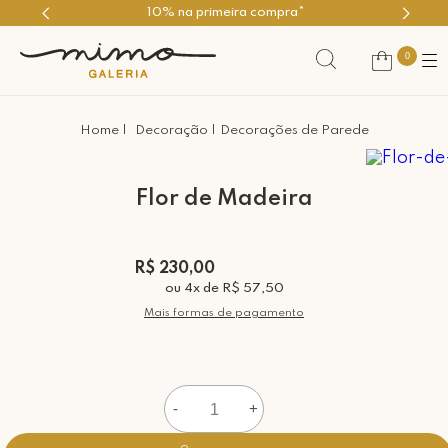
10% na primeira compra*
Use 
0
Decoração
Decorações de Parede
Flor de Madeira
R$ 230,00
ou
4
x
de
R$ 57,50
Mais formas de pagamento
-
+