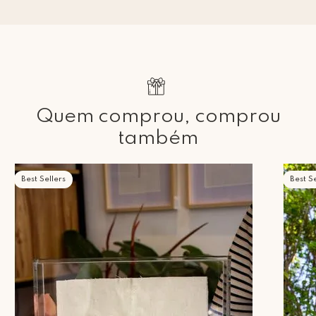
Quem comprou, comprou
também
Best Sellers
Best Se