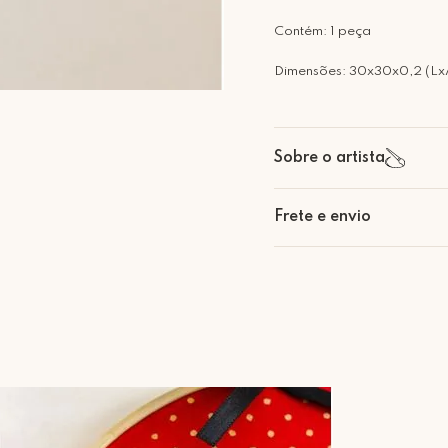
Contém: 1 peça
Dimensões: 30x30x0,2 (Lx
Sobre o artista
Frete e envio
Calcular o Frete
Retire Grátis
Que tal agendar um horário
Rua Regente Feijó, 1048 - 