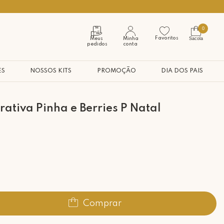
Seja bem vindo à nossa casa
0
Favoritos
Sacola
Meus
Minha
pedidos
conta
ES
NOSSOS KITS
PROMOÇÃO
DIA DOS PAIS
ativa Pinha e Berries P Natal
Comprar