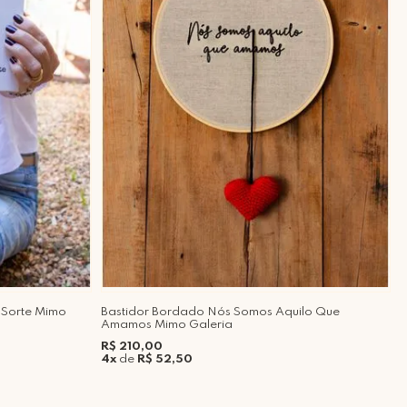
 Sorte Mimo
Bastidor Bordado Nós Somos Aquilo Que
Q
Amamos Mimo Galeria
R
R$ 210,00
5
4x
de
R$ 52,50