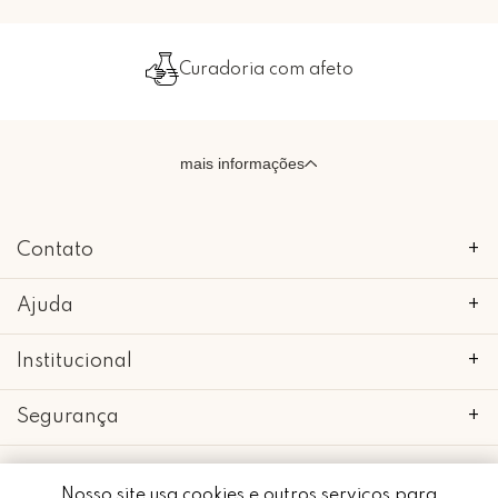
Curadoria com afeto
Emb
mais informações
Contato
+
Ajuda
+
Institucional
+
Segurança
+
Nosso site usa cookies e outros serviços para