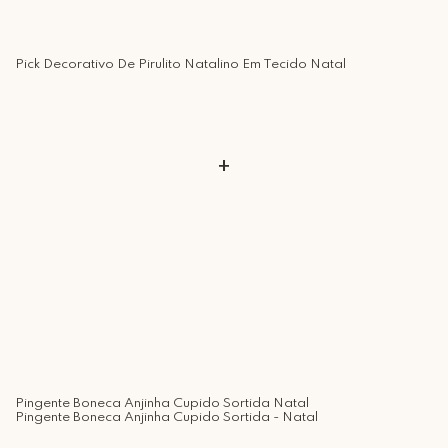
Retire Grátis
Que tal agendar um horário?
Pick Decorativo De Pirulito Natalino Em Tecido Natal
Rua Regente Feijó, 1048 - Piracicaba Atendimento: Segunda a Sexta-
feira das 9h30 às 18h
+
Pingente Boneca Anjinha Cupido Sortida Natal
Pingente Boneca Anjinha Cupido Sortida - Natal