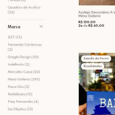
Parede (6)
Quadros de Acrílico
Azulejo Decorativo A 
(53)
Mimo Galeria
R$ 130,00
2x
de
R$ 65,00
Marca
DZT (12)
Fernando Cerâmicas
(2)
Greghi Design (20)
Saindo do Forno
Indefinido (2)
Brasilidades
Mercatto Casa (30)
Mimo Galeria (293)
Nara Ota (2)
Nefelibata (10)
Paty Fernandes (4)
Sui Objetos (13)