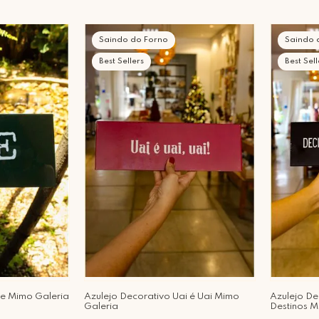
Saindo do Forno
Saindo 
Best Sellers
Best Sell
xe Mimo Galeria
Azulejo Decorativo Uai é Uai Mimo
Azulejo De
Galeria
Destinos M