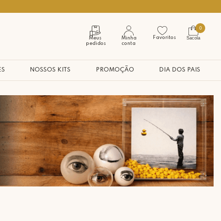
Seja bem vindo à nossa casa
0
Favoritos
Sacola
Meus
Minha
pedidos
conta
ES
NOSSOS KITS
PROMOÇÃO
DIA DOS PAIS