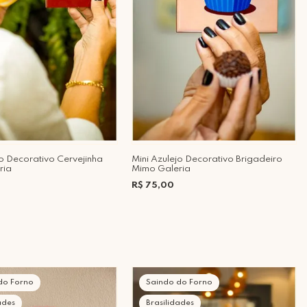
jo Decorativo Cervejinha
Mini Azulejo Decorativo Brigadeiro
ria
Mimo Galeria
R$ 75,00
do Forno
Saindo do Forno
ades
Brasilidades