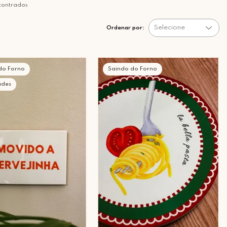
contrados
Selecione
Ordenar por:
do Forno
Saindo do Forno
ades